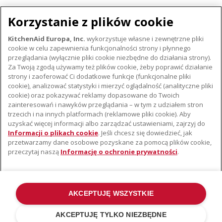
OWNER MANUAL
Korzystanie z plików cookie
Pobierz
KitchenAid Europa, Inc.
wykorzystuje własne i zewnętrzne pliki
cookie w celu zapewnienia funkcjonalności strony i płynnego
przeglądania (wyłącznie pliki cookie niezbędne do działania strony).
Za Twoją zgodą używamy też plików cookie, żeby poprawić działanie
strony i zaoferować Ci dodatkowe funkcje (funkcjonalne pliki
cookie), analizować statystyki i mierzyć oglądalność (analityczne pliki
cookie) oraz pokazywać reklamy dopasowane do Twoich
O KITCHENAID
zainteresowań i nawyków przeglądania – w tym z udziałem stron
trzecich i na innych platformach (reklamowe pliki cookie). Aby
Istota marki
uzyskać więcej informacji albo zarządzać ustawieniami, zajrzyj do
WSPARCIE
Historia marki
Informacji o plikach cookie
. Jeśli chcesz się dowiedzieć, jak
przetwarzamy dane osobowe pozyskane za pomocą plików cookie,
Gdzie kupić
Komunikaty prasowe
przeczytaj naszą
Informację o ochronie prywatności
.
Znajdź najbliższy serwis
ODR
Gwarancja i Dokumentacja
AKCEPTUJĘ WSZYSTKIE
©2022 Wszelkie prawa zastrzeżone. KitchenAid i konstrukcja miksera
stojącego stanowią znaki towarowe w USA i na całym świecie .
AKCEPTUJĘ TYLKO NIEZBĘDNE