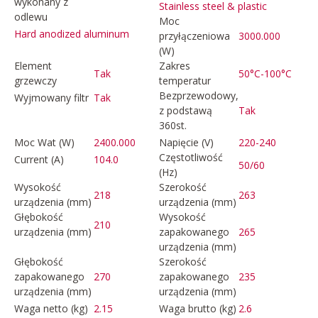
wykonany z
Stainless steel & plastic
odlewu
Moc
Hard anodized aluminum
przyłączeniowa
3000.000
(W)
Element
Zakres
Tak
50°C-100°C
grzewczy
temperatur
Bezprzewodowy,
Wyjmowany filtr
Tak
z podstawą
Tak
360st.
Moc Wat (W)
2400.000
Napięcie (V)
220-240
Częstotliwość
Current (A)
104.0
50/60
(Hz)
Wysokość
Szerokość
218
263
urządzenia (mm)
urządzenia (mm)
Głębokość
Wysokość
210
urządzenia (mm)
zapakowanego
265
urządzenia (mm)
Głębokość
Szerokość
zapakowanego
270
zapakowanego
235
urządzenia (mm)
urządzenia (mm)
Waga netto (kg)
2.15
Waga brutto (kg)
2.6