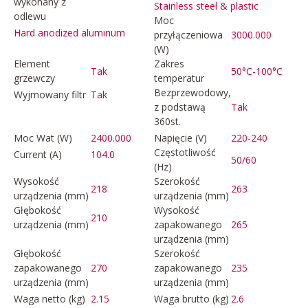
wykonany z
Stainless steel & plastic
odlewu
Moc
Hard anodized aluminum
przyłączeniowa
3000.000
(W)
Element
Zakres
Tak
50°C-100°C
grzewczy
temperatur
Bezprzewodowy,
Wyjmowany filtr
Tak
z podstawą
Tak
360st.
Moc Wat (W)
2400.000
Napięcie (V)
220-240
Częstotliwość
Current (A)
104.0
50/60
(Hz)
Wysokość
Szerokość
218
263
urządzenia (mm)
urządzenia (mm)
Głębokość
Wysokość
210
urządzenia (mm)
zapakowanego
265
urządzenia (mm)
Głębokość
Szerokość
zapakowanego
270
zapakowanego
235
urządzenia (mm)
urządzenia (mm)
Waga netto (kg)
2.15
Waga brutto (kg)
2.6