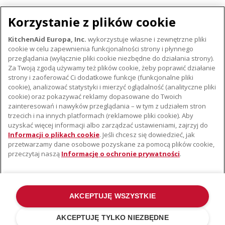
OWNER MANUAL
Korzystanie z plików cookie
Pobierz
KitchenAid Europa, Inc.
wykorzystuje własne i zewnętrzne pliki
cookie w celu zapewnienia funkcjonalności strony i płynnego
przeglądania (wyłącznie pliki cookie niezbędne do działania strony).
Za Twoją zgodą używamy też plików cookie, żeby poprawić działanie
strony i zaoferować Ci dodatkowe funkcje (funkcjonalne pliki
cookie), analizować statystyki i mierzyć oglądalność (analityczne pliki
cookie) oraz pokazywać reklamy dopasowane do Twoich
O KITCHENAID
zainteresowań i nawyków przeglądania – w tym z udziałem stron
trzecich i na innych platformach (reklamowe pliki cookie). Aby
Istota marki
uzyskać więcej informacji albo zarządzać ustawieniami, zajrzyj do
WSPARCIE
Historia marki
Informacji o plikach cookie
. Jeśli chcesz się dowiedzieć, jak
przetwarzamy dane osobowe pozyskane za pomocą plików cookie,
Gdzie kupić
Komunikaty prasowe
przeczytaj naszą
Informację o ochronie prywatności
.
Znajdź najbliższy serwis
ODR
Gwarancja i Dokumentacja
AKCEPTUJĘ WSZYSTKIE
©2022 Wszelkie prawa zastrzeżone. KitchenAid i konstrukcja miksera
stojącego stanowią znaki towarowe w USA i na całym świecie .
AKCEPTUJĘ TYLKO NIEZBĘDNE