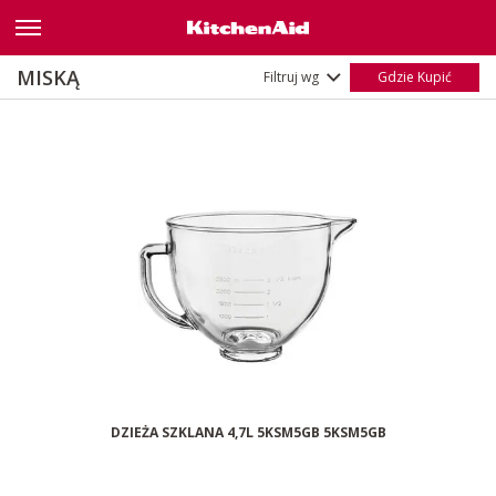
Textured
(6)
Transparent
(2)
Nazwa
A-Z
MISKĄ
Filtruj wg
Gdzie Kupić
Z-A
DZIEŻA SZKLANA 4,7L 5KSM5GB 5KSM5GB