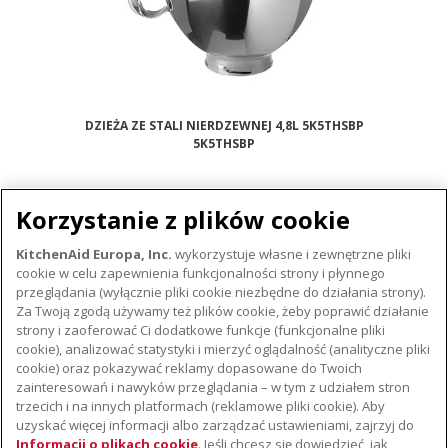
DZIEŻA ZE STALI NIERDZEWNEJ 4,8L 5K5THSBP
5K5THSBP
Porównaj
Korzystanie z plików cookie
KitchenAid Europa, Inc.
wykorzystuje własne i zewnętrzne pliki
cookie w celu zapewnienia funkcjonalności strony i płynnego
przeglądania (wyłącznie pliki cookie niezbędne do działania strony).
MISKĄ
Za Twoją zgodą używamy też plików cookie, żeby poprawić działanie
strony i zaoferować Ci dodatkowe funkcje (funkcjonalne pliki
cookie), analizować statystyki i mierzyć oglądalność (analityczne pliki
cookie) oraz pokazywać reklamy dopasowane do Twoich
O KITCHENAID
zainteresowań i nawyków przeglądania – w tym z udziałem stron
trzecich i na innych platformach (reklamowe pliki cookie). Aby
Istota marki
uzyskać więcej informacji albo zarządzać ustawieniami, zajrzyj do
WSPARCIE
Historia marki
Informacji o plikach cookie
. Jeśli chcesz się dowiedzieć, jak