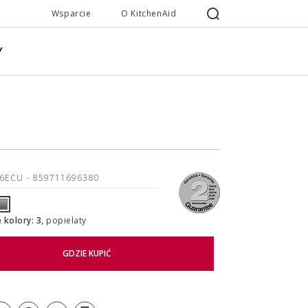
Wsparcie
O KitchenAid
Y
16ECU
- 859711696380
 kolory: 3,
popielaty
GDZIE KUPIĆ