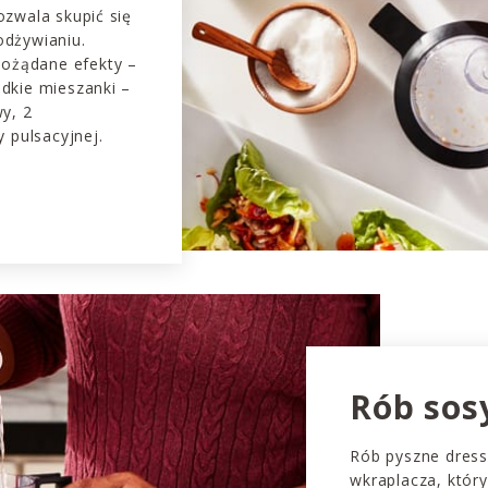
zwala skupić się
dżywianiu.
pożądane efekty –
dkie mieszanki –
y, 2
 pulsacyjnej.
Rób sosy
Rób pyszne dressi
wkraplacza, któr