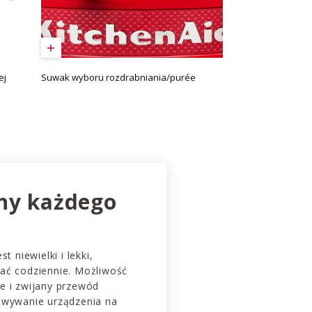
ej
Suwak wyboru rozdrabniania/purée
ny każdego
t niewielki i lekki,
ać codziennie. Możliwość
e i zwijany przewód
owywanie urządzenia na