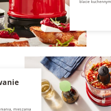
blacie kuchennym
wanie
niania, mieszania