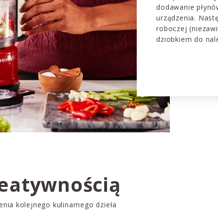
dodawanie płynó
urządzenia. Nast
roboczej (niezaw
dziobkiem do nal
reatywnością
nia kolejnego kulinarnego dzieła