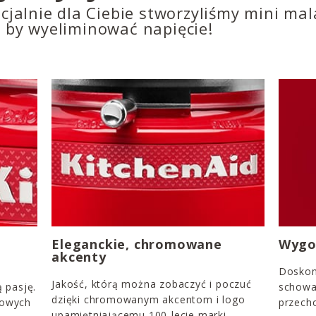
ecjalnie dla Ciebie stworzyliśmy mini ma
, by wyeliminować napięcie!
Eleganckie, chromowane
Wygo
akcenty
Doskon
Jakość, którą można zobaczyć i poczuć
ą pasję.
schowa
dzięki chromowanym akcentom i logo
rowych
przech
upamiętniającemu 100-lecie marki