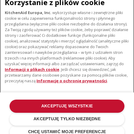
Korzystanie z plików cookie
KitchenAid Europa, Inc.
wykorzystuje własne i zewnętrzne pliki
cookie w celu zapewnienia funkcjonalności strony i płynnego
przeglądania (wyłącznie pliki cookie niezbędne do działania strony).
Za Twoją zgodą używamy też plików cookie, żeby poprawić działanie
strony i zaoferować Ci dodatkowe funkcje (funkcjonalne pliki
cookie), analizować statystyki i mierzyć oglądalność (analityczne pliki
cookie) oraz pokazywać reklamy dopasowane do Twoich
O KITCHENAID
zainteresowań i nawyków przeglądania – w tym z udziałem stron
trzecich i na innych platformach (reklamowe pliki cookie). Aby
Istota marki
uzyskać więcej informacji albo zarządzać ustawieniami, zajrzyj do
WSPARCIE
Historia marki
Informacji o plikach cookie
. Jeśli chcesz się dowiedzieć, jak
przetwarzamy dane osobowe pozyskane za pomocą plików cookie,
Gdzie kupić
Komunikaty prasowe
przeczytaj naszą
Informację o ochronie prywatności
.
Znajdź najbliższy serwis
ODR
Gwarancja i Dokumentacja
AKCEPTUJĘ WSZYSTKIE
©2022 Wszelkie prawa zastrzeżone. KitchenAid i konstrukcja miksera
stojącego stanowią znaki towarowe w USA i na całym świecie .
AKCEPTUJĘ TYLKO NIEZBĘDNE
Polityka Prywatności
.
Cookies
.
Inne kraje
CHCĘ USTAWIĆ MOJE PREFERENCJE