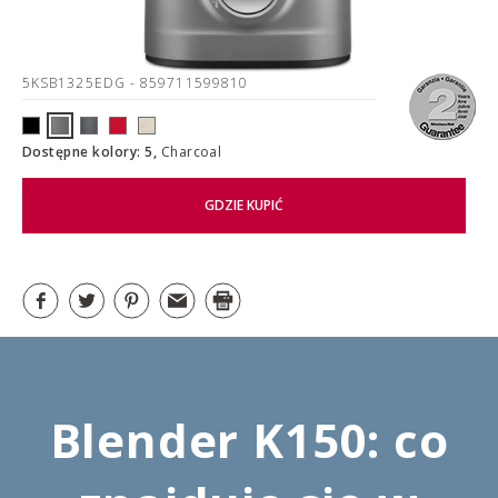
5KSB1325EDG
- 859711599810
Dostępne kolory: 5,
Charcoal
GDZIE KUPIĆ
Blender K150: co