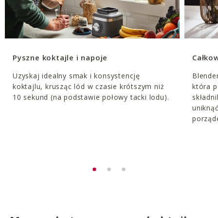
Pyszne koktajle i napoje
Całkow
Uzyskaj idealny smak i konsystencję
Blende
koktajlu, krusząc lód w czasie krótszym niż
która 
10 sekund (na podstawie połowy tacki lodu).
składni
unikną
porząd