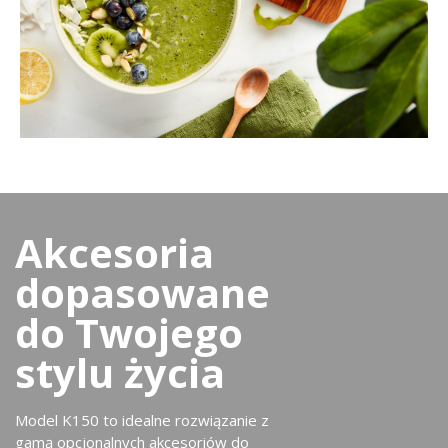
Akcesoria
dopasowane
do Twojego
stylu życia
Model K150 to idealne rozwiązanie z
gamą opcjonalnych akcesoriów do