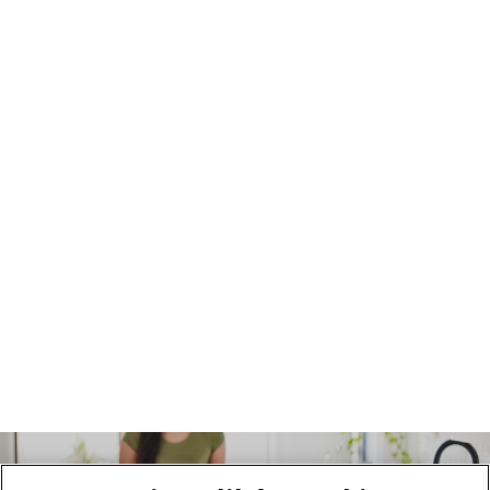
Blender do
kruszenia lodu,
dzięki któremu
przygotujesz
chłodne koktajle
Bez względu na to, czy Twoje ulubione smaki to miód i
banan, czy jarmuż i awokado, ten blender pozwoli Ci
udoskonalić Twój przepis. Pyszne koktajle o
wspaniałym smaku i konsystencji.