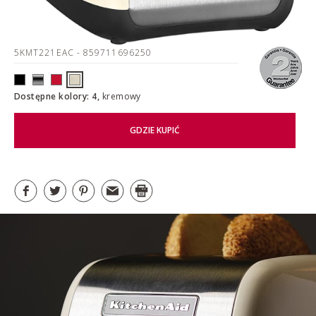
5KMT221EAC
- 859711696250
Dostępne kolory: 4,
kremowy
GDZIE KUPIĆ