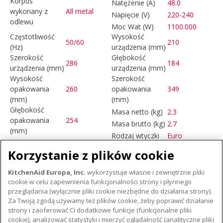
Korpus
Natężenie (A)
48.0
wykonany z
All metal
Napięcie (V)
220-240
odlewu
Moc Wat (W)
1100.000
Częstotliwość
Wysokość
50/60
210
(Hz)
urządzenia (mm)
Szerokość
Głębokość
286
184
urządzenia (mm)
urządzenia (mm)
Wysokość
Szerokość
opakowania
260
opakowania
349
(mm)
(mm)
Głębokość
Masa netto (kg)
2.3
opakowania
254
Masa brutto (kg)
2.7
(mm)
Rodzaj wtyczki
Euro
Korzystanie z plików cookie
KitchenAid Europa, Inc.
wykorzystuje własne i zewnętrzne pliki
cookie w celu zapewnienia funkcjonalności strony i płynnego
przeglądania (wyłącznie pliki cookie niezbędne do działania strony).
MAŁE URZĄDZENIA AGD
Za Twoją zgodą używamy też plików cookie, żeby poprawić działanie
strony i zaoferować Ci dodatkowe funkcje (funkcjonalne pliki
cookie), analizować statystyki i mierzyć oglądalność (analityczne pliki