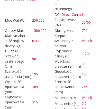
prądu
zmiennego
DC (Direct Current)
Częstotliwość
Moc Wat (W)
250.000
50/60
(Hz)
Obroty Max.
1500.000
Obroty Min.
750
Maksymalna
Korpus
ilość mąki w
0.400
wykonany z
Plastik
dzieży (kg)
odlewu
Długość
Pojemność
1.700
przewodu
dzieży (L)
90
zasilającego
Wysokość
390
(cm)
urządzenia (mm)
Szerokość
Głębokość
195
195
urządzenia (mm)
urządzenia (mm)
Wysokość
Szerokość
opakowania
409
opakowania
246
(mm)
(mm)
Głębokość
Materiał misy
Plastik
opakowania
315
Masa netto (kg)
2.9
(mm)