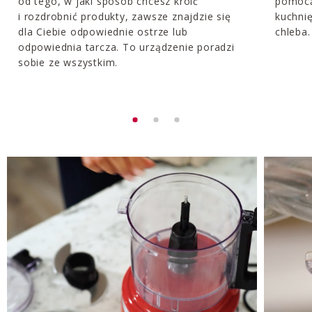
od tego, w jaki sposób chcesz kroić
pomocą
i rozdrobnić produkty, zawsze znajdzie się
kuchni
dla Ciebie odpowiednie ostrze lub
chleba.
odpowiednia tarcza. To urządzenie poradzi
sobie ze wszystkim.