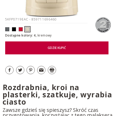
5KFP0719EAC
- 859711696460
Dostępne kolory: 4,
kremowy
GDZIE KUPIĆ
Rozdrabnia, kroi na
plasterki, szatkuje, wyrabia
ciasto
Zawsze gdzieś się spieszysz? Skróć czas
przygotowania, korzystając z tego malaksera