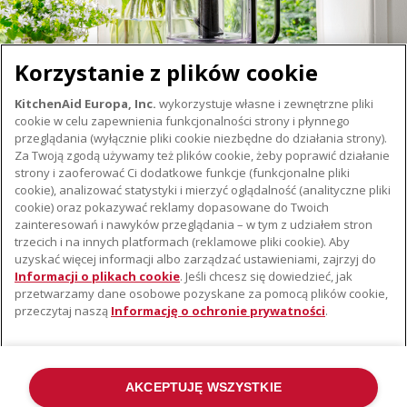
Korzystanie z plików cookie
KitchenAid Europa, Inc.
wykorzystuje własne i zewnętrzne pliki
cookie w celu zapewnienia funkcjonalności strony i płynnego
przeglądania (wyłącznie pliki cookie niezbędne do działania strony).
Za Twoją zgodą używamy też plików cookie, żeby poprawić działanie
strony i zaoferować Ci dodatkowe funkcje (funkcjonalne pliki
cookie), analizować statystyki i mierzyć oglądalność (analityczne pliki
cookie) oraz pokazywać reklamy dopasowane do Twoich
O KITCHENAID
zainteresowań i nawyków przeglądania – w tym z udziałem stron
trzecich i na innych platformach (reklamowe pliki cookie). Aby
Istota marki
uzyskać więcej informacji albo zarządzać ustawieniami, zajrzyj do
WSPARCIE
Historia marki
Informacji o plikach cookie
. Jeśli chcesz się dowiedzieć, jak
przetwarzamy dane osobowe pozyskane za pomocą plików cookie,
Gdzie kupić
Komunikaty prasowe
przeczytaj naszą
Informację o ochronie prywatności
.
Znajdź najbliższy serwis
ODR
Gwarancja i Dokumentacja
AKCEPTUJĘ WSZYSTKIE