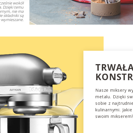
cześnie wokół
a. Dzięki temu
rnym, nie ma
 składniki są
 wymieszane.
TRWAŁ
KONSTR
Nasze miksery wy
metalu. Dzięki s
sobie z najtrudn
kulinarnymi. Jaki
swoim mikserem