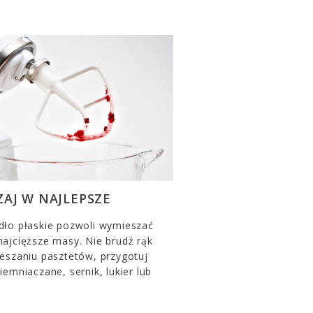
ZAJ W NAJLEPSZE
dło płaskie pozwoli wymieszać
ajcięższe masy. Nie brudź rąk
eszaniu pasztetów, przygotuj
iemniaczane, sernik, lukier lub
.