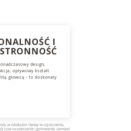
ONALNOŚĆ I
HSTRONNOŚĆ
ponadczasowy design,
kcja, opływowy kształt
lną głowicą - to doskonały
osty w obsłudze i łatwy w czyszczeniu.
j czas na pieczenie i gotowanie, zamiast