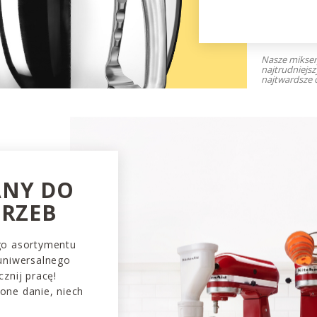
Nasze mikser
najtrudniejs
najtwardsze c
NY DO
TRZEB
go asortymentu
 uniwersalnego
znij pracę!
one danie, niech