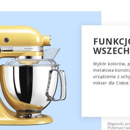
FUNKCJ
WSZEC
Wybór kolorów, 
metalowa konstru
urządzenia z uchy
mikser dla Ciebie.
Elegancki, pr
Przeznacz swó