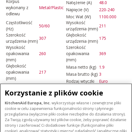
Korpus
Natężenie (A)
48.0
wykonany z
Metal/Plastic
Napięcie (V)
220-240
odlewu
Moc Wat (W)
1100.000
Częstotliwość
Wysokość
50/60
211
(Hz)
urządzenia (mm)
Szerokość
Głębokość
307
175
urządzenia (mm)
urządzenia (mm)
Wysokość
Szerokość
opakowania
260
opakowania
369
(mm)
(mm)
Głębokość
Masa netto (kg)
1.9
opakowania
217
Masa brutto (kg)
3
(mm)
Rodzaj wtyczki
Euro
Korzystanie z plików cookie
KitchenAid Europa, Inc.
wykorzystuje własne i zewnętrzne pliki
cookie w celu zapewnienia funkcjonalności strony i płynnego
przeglądania (wyłącznie pliki cookie niezbędne do działania strony).
MAŁE URZĄDZENIA AGD
Za Twoją zgodą używamy też plików cookie, żeby poprawić działanie
strony i zaoferować Ci dodatkowe funkcje (funkcjonalne pliki
cookie), analizować statystyki i mierzyć oglądalność (analityczne pliki