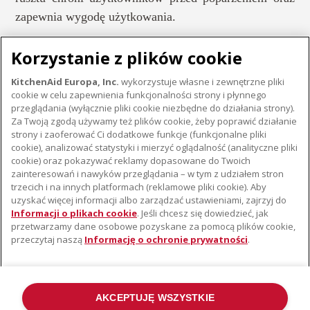
zapewnia wygodę użytkowania.
Korzystanie z plików cookie
KitchenAid Europa, Inc.
wykorzystuje własne i zewnętrzne pliki
cookie w celu zapewnienia funkcjonalności strony i płynnego
przeglądania (wyłącznie pliki cookie niezbędne do działania strony).
MAŁE URZĄDZENIA AGD
Za Twoją zgodą używamy też plików cookie, żeby poprawić działanie
strony i zaoferować Ci dodatkowe funkcje (funkcjonalne pliki
cookie), analizować statystyki i mierzyć oglądalność (analityczne pliki
cookie) oraz pokazywać reklamy dopasowane do Twoich
O KITCHENAID
zainteresowań i nawyków przeglądania – w tym z udziałem stron
trzecich i na innych platformach (reklamowe pliki cookie). Aby
Istota marki
uzyskać więcej informacji albo zarządzać ustawieniami, zajrzyj do
WSPARCIE
Historia marki
Informacji o plikach cookie
. Jeśli chcesz się dowiedzieć, jak
przetwarzamy dane osobowe pozyskane za pomocą plików cookie,
Gdzie kupić
Komunikaty prasowe
przeczytaj naszą
Informację o ochronie prywatności
.
Znajdź najbliższy serwis
ODR
Gwarancja i Dokumentacja
AKCEPTUJĘ WSZYSTKIE