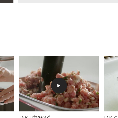
JAK UŻYWAĆ
JAK C