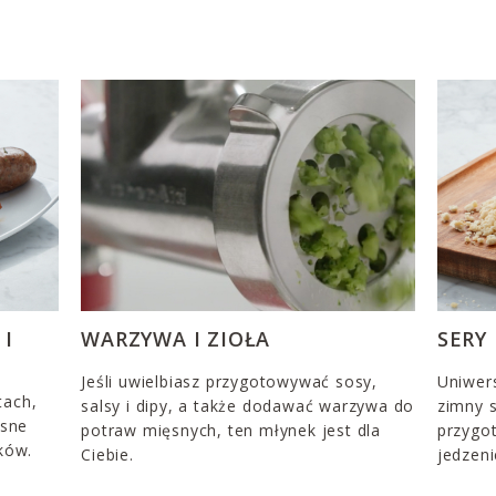
 I
WARZYWA I ZIOŁA
SERY
Jeśli uwielbiasz przygotowywać sosy,
Uniwer
tach,
salsy i dipy, a także dodawać warzywa do
zimny s
asne
potraw mięsnych, ten młynek jest dla
przygo
ków.
Ciebie.
jedzeni