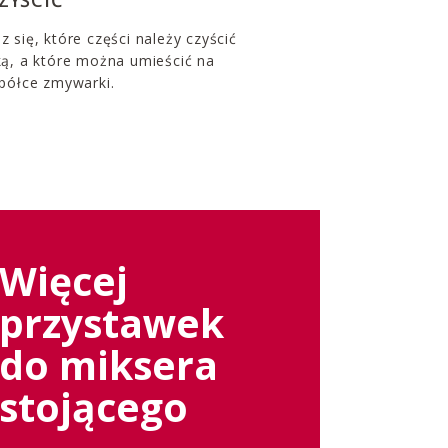
 się, które części należy czyścić
ką, a które można umieścić na
 półce zmywarki.
Więcej
przystawek
do miksera
stojącego