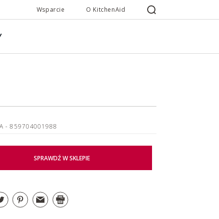
Wsparcie
O KitchenAid
Y
GA
- 859704001988
SPRAWDŹ W SKLEPIE