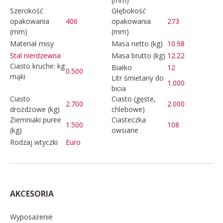
(mm)
Szerokość
Głębokość
opakowania
406
opakowania
273
(mm)
(mm)
Materiał misy
Masa netto (kg)
10.98
Masa brutto (kg)
12.22
Stal nierdzewna
Ciasto kruche: kg
Białko
12
0.500
mąki
Litr śmietany do
1.000
bicia
Ciasto
Ciasto (gęste,
2.700
2.000
drożdżowe (kg)
chlebowe)
Ziemniaki puree
Ciasteczka
1.500
108
(kg)
owsiane
Rodzaj wtyczki
Euro
AKCESORIA
Wyposażenie