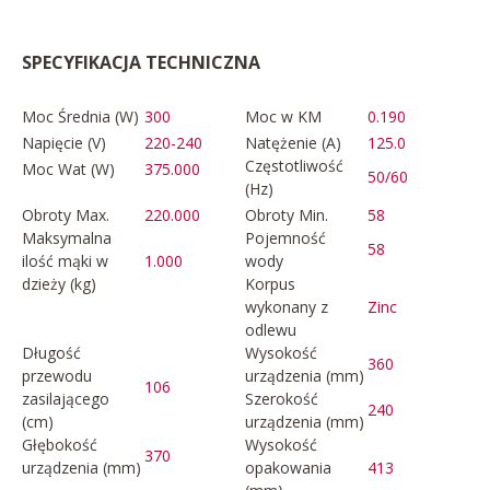
SPECYFIKACJA TECHNICZNA
Moc Średnia (W)
300
Moc w KM
0.190
Napięcie (V)
220-240
Natężenie (A)
125.0
Częstotliwość
Moc Wat (W)
375.000
50/60
(Hz)
Obroty Max.
220.000
Obroty Min.
58
Maksymalna
Pojemność
58
ilość mąki w
1.000
wody
dzieży (kg)
Korpus
wykonany z
Zinc
odlewu
Długość
Wysokość
360
przewodu
urządzenia (mm)
106
zasilającego
Szerokość
240
(cm)
urządzenia (mm)
Głębokość
Wysokość
370
urządzenia (mm)
opakowania
413