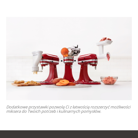
Dodatkowe przystawki pozwolą Ci z łatwością rozszerzyć możliwości
miksera do Twoich potrzeb i kulinarnych pomysłów.