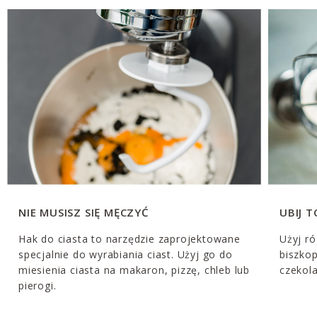
NIE MUSISZ SIĘ MĘCZYĆ
UBIJ T
Hak do ciasta to narzędzie zaprojektowane
Użyj ró
specjalnie do wyrabiania ciast. Użyj go do
biszkop
miesienia ciasta na makaron, pizzę, chleb lub
czekol
pierogi.