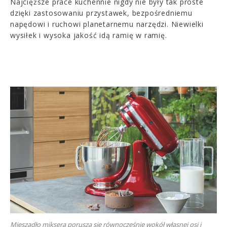
Najcięższe prace kuchennie nigdy nie były tak proste
dzięki zastosowaniu przystawek, bezpośredniemu
napędowi i ruchowi planetarnemu narzędzi. Niewielki
wysiłek i wysoka jakość idą ramię w ramię.
Mieszadło miksera porusza się równocześnie wokół własnej osi i