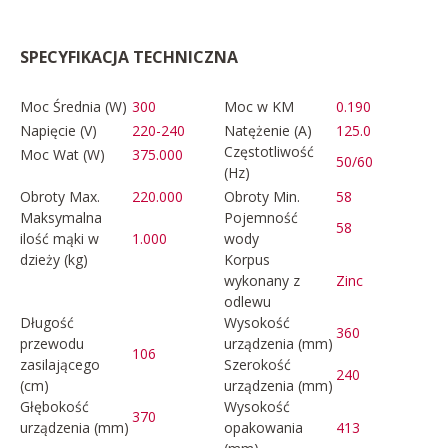
SPECYFIKACJA TECHNICZNA
Moc Średnia (W)
300
Moc w KM
0.190
Napięcie (V)
220-240
Natężenie (A)
125.0
Częstotliwość
Moc Wat (W)
375.000
50/60
(Hz)
Obroty Max.
220.000
Obroty Min.
58
Maksymalna
Pojemność
58
ilość mąki w
1.000
wody
dzieży (kg)
Korpus
wykonany z
Zinc
odlewu
Długość
Wysokość
360
przewodu
urządzenia (mm)
106
zasilającego
Szerokość
240
(cm)
urządzenia (mm)
Głębokość
Wysokość
370
urządzenia (mm)
opakowania
413