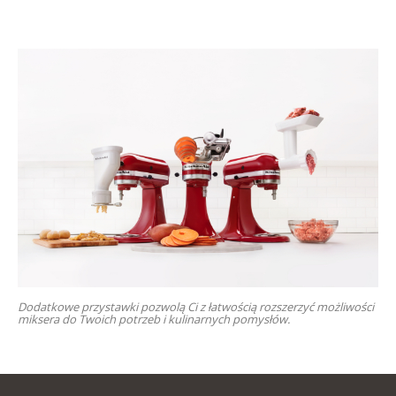
Dodatkowe przystawki pozwolą Ci z łatwością rozszerzyć możliwości
miksera do Twoich potrzeb i kulinarnych pomysłów.