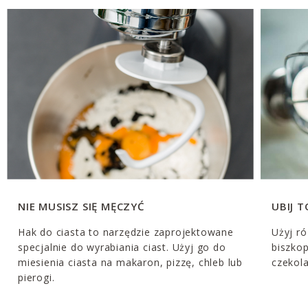
NIE MUSISZ SIĘ MĘCZYĆ
UBIJ T
Hak do ciasta to narzędzie zaprojektowane
Użyj ró
specjalnie do wyrabiania ciast. Użyj go do
biszkop
miesienia ciasta na makaron, pizzę, chleb lub
czekol
pierogi.