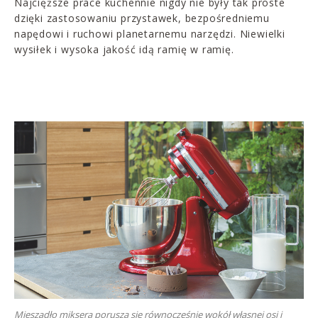
Najcięższe prace kuchennie nigdy nie były tak proste
dzięki zastosowaniu przystawek, bezpośredniemu
napędowi i ruchowi planetarnemu narzędzi. Niewielki
wysiłek i wysoka jakość idą ramię w ramię.
Mieszadło miksera porusza się równocześnie wokół własnej osi i