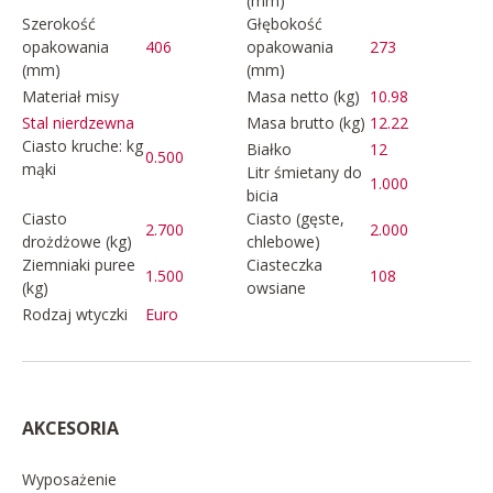
(mm)
Szerokość
Głębokość
opakowania
406
opakowania
273
(mm)
(mm)
Materiał misy
Masa netto (kg)
10.98
Masa brutto (kg)
12.22
Stal nierdzewna
Ciasto kruche: kg
Białko
12
0.500
mąki
Litr śmietany do
1.000
bicia
Ciasto
Ciasto (gęste,
2.700
2.000
drożdżowe (kg)
chlebowe)
Ziemniaki puree
Ciasteczka
1.500
108
(kg)
owsiane
Rodzaj wtyczki
Euro
AKCESORIA
Wyposażenie