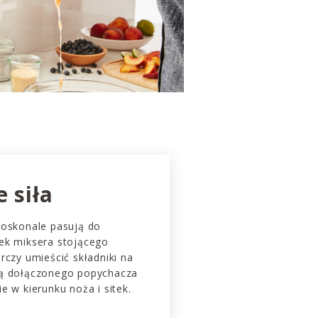
 siła
doskonale pasują do
ek miksera stojącego
rczy umieścić składniki na
cą dołączonego popychacza
e w kierunku noża i sitek.