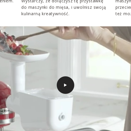
zeniem.
Wystarczy, że dołączysz tę przystawkę
maszyn
do maszynki do mięsa, i uwolnisz swoją
przeci
kulinarną kreatywność.
też mo