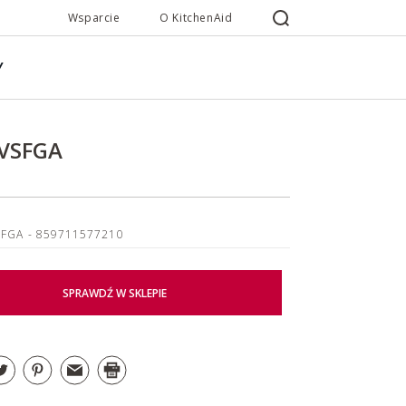
Wsparcie
O KitchenAid
Y
VSFGA
SFGA
- 859711577210
SPRAWDŹ W SKLEPIE