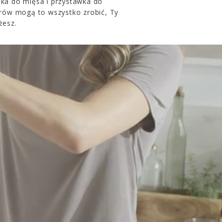
ka do mięsa i przystawka do
erów mogą to wszystko zrobić, Ty
żesz.