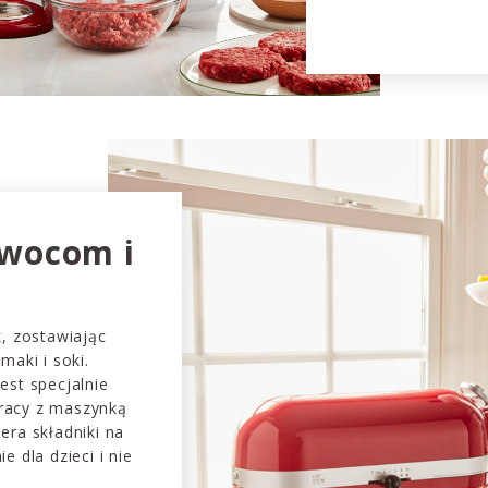
owocom i
k, zostawiając
maki i soki.
est specjalnie
racy z maszynką
era składniki na
e dla dzieci i nie