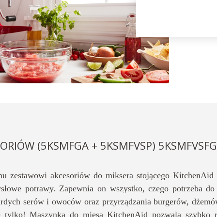
ORIÓW (5KSMFGA + 5KSMFVSP) 5KSMFVSF
mu zestawowi akcesoriów do miksera stojącego KitchenAid
słowe potrawy. Zapewnia on wszystko, czego potrzeba do 
ardych serów i owoców oraz przyrządzania burgerów, dżemów,
e tylko! Maszynka do mięsa KitchenAid pozwala szybko ro