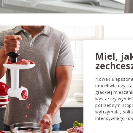
Miel, ja
zechces
Nowa i ulepszon
umożliwia uzyska
gładkiej mieszank
wystarczy wymien
potrzebnym stopn
wytrzymała, soli
intensywnego uży