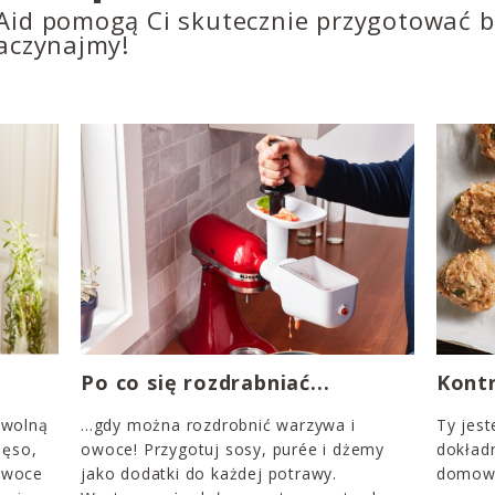
Aid pomogą Ci skutecznie przygotować bu
Zaczynajmy!
Po co się rozdrabniać...
Kontr
owolną
...gdy można rozdrobnić warzywa i
Ty jest
ięso,
owoce! Przygotuj sosy, purée i dżemy
dokładn
 owoce
jako dodatki do każdej potrawy.
domowyc