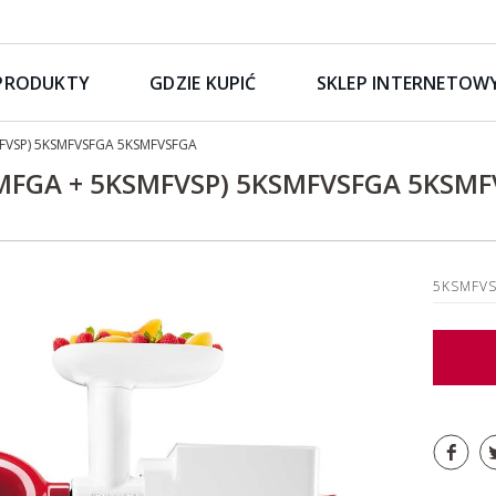
PRODUKTY
GDZIE KUPIĆ
SKLEP INTERNETOW
MFVSP) 5KSMFVSFGA 5KSMFVSFGA
MFGA + 5KSMFVSP) 5KSMFVSFGA 5KSMF
5KSMFV