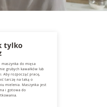
k tylko
z
a maszynka do mięsa
nie grubych kawałków lub
i. Aby rozpocząć pracę,
ić tarczę na taką o
iu mielenia. Maszynka jest
dna i gotowa do
tkowania.