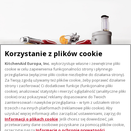
Korzystanie z plików cookie
KitchenAid Europa, Inc.
wykorzystuje własne i zewnętrzne pliki
cookie w celu zapewnienia funkcjonalności strony i płynnego
przeglądania (wyłącznie pliki cookie niezbędne do działania strony).
Za Twoją zgodą używamy też plików cookie, żeby poprawić działanie
strony i zaoferować Ci dodatkowe funkcje (funkcjonalne pliki
cookie), analizować statystyki i mierzyć oglądalność (analityczne pliki
cookie) oraz pokazywać reklamy dopasowane do Twoich
O KITCHENAID
zainteresowań i nawyków przeglądania – w tym z udziałem stron
trzecich i na innych platformach (reklamowe pliki cookie). Aby
Istota marki
uzyskać więcej informacji albo zarządzać ustawieniami, zajrzyj do
WSPARCIE
Historia marki
Informacji o plikach cookie
. Jeśli chcesz się dowiedzieć, jak
przetwarzamy dane osobowe pozyskane za pomocą plików cookie,
Gdzie kupić
Komunikaty prasowe
przeczytaj naszą
Informację o ochronie prywatności
.