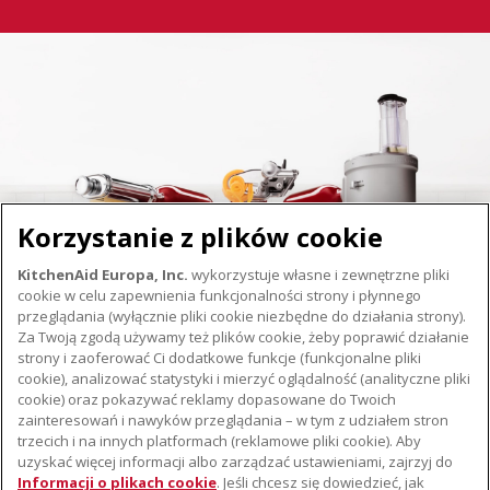
Korzystanie z plików cookie
KitchenAid Europa, Inc.
wykorzystuje własne i zewnętrzne pliki
cookie w celu zapewnienia funkcjonalności strony i płynnego
przeglądania (wyłącznie pliki cookie niezbędne do działania strony).
Za Twoją zgodą używamy też plików cookie, żeby poprawić działanie
strony i zaoferować Ci dodatkowe funkcje (funkcjonalne pliki
cookie), analizować statystyki i mierzyć oglądalność (analityczne pliki
cookie) oraz pokazywać reklamy dopasowane do Twoich
O KITCHENAID
zainteresowań i nawyków przeglądania – w tym z udziałem stron
trzecich i na innych platformach (reklamowe pliki cookie). Aby
Istota marki
uzyskać więcej informacji albo zarządzać ustawieniami, zajrzyj do
WSPARCIE
Historia marki
Informacji o plikach cookie
. Jeśli chcesz się dowiedzieć, jak