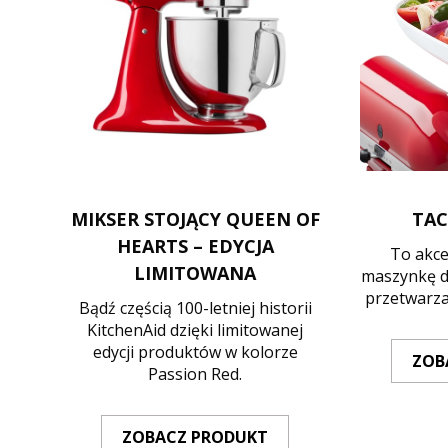
MIKSER STOJĄCY QUEEN OF
TAC
HEARTS – EDYCJA
To akce
LIMITOWANA
maszynkę d
przetwarza
Bądź częścią 100-letniej historii
KitchenAid dzięki limitowanej
edycji produktów w kolorze
ZOB
Passion Red.
ZOBACZ PRODUKT