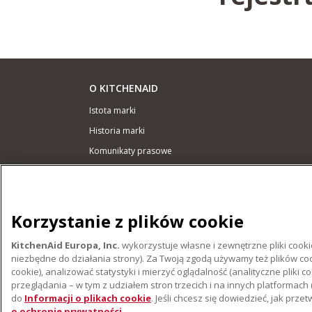
O KITCHENAID
Istota marki
Historia marki
Komunikaty prasowe
ODR
WSPARCIE
Korzystanie z plików cookie
Gdzie kupić
KitchenAid Europa, Inc.
wykorzystuje własne i zewnętrzne pliki cooki
Znajdź najbliższy serwis
niezbędne do działania strony). Za Twoją zgodą używamy też plików coo
Gwarancja i Dokumentacja
cookie), analizować statystyki i mierzyć oglądalność (analityczne pl
przeglądania – w tym z udziałem stron trzecich i na innych platformach 
do
Informacji o plikach cookie
. Jeśli chcesz się dowiedzieć, jak p
o ochronie prywatności
.