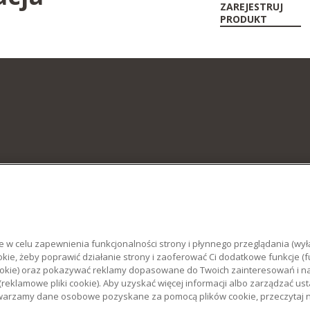
ZAREJESTRUJ
PRODUKT
e w celu zapewnienia funkcjonalności strony i płynnego przeglądania (wyłą
kie, żeby poprawić działanie strony i zaoferować Ci dodatkowe funkcje (fu
iki cookie) oraz pokazywać reklamy dopasowane do Twoich zainteresowań i
(reklamowe pliki cookie). Aby uzyskać więcej informacji albo zarządzać ust
rzetwarzamy dane osobowe pozyskane za pomocą plików cookie, przeczytaj