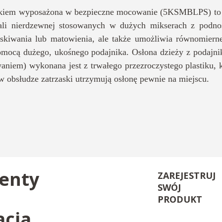
nikiem wyposażona w bezpieczne mocowanie (5KSMBLPS) to 
ali nierdzewnej stosowanych w dużych mikserach z podnos
skiwania lub matowienia, ale także umożliwia równomiern
omocą dużego, ukośnego podajnika. Osłona dzieży z podajn
aniem) wykonana jest z trwałego przezroczystego plastiku,
 w obsłudze zatrzaski utrzymują osłonę pewnie na miejscu.
enty
ZAREJESTRUJ
SWÓJ
PRODUKT
acja