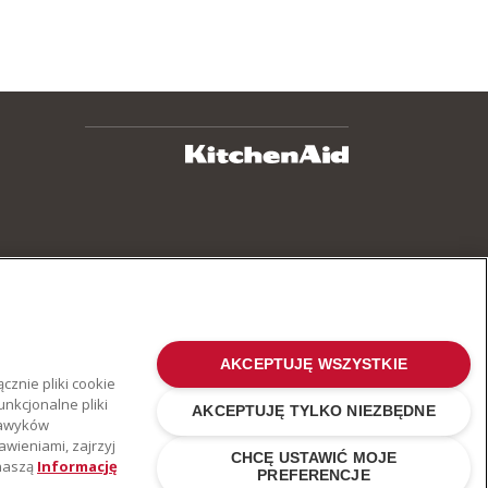
AKCEPTUJĘ WSZYSTKIE
cznie pliki cookie
nkcjonalne pliki
AKCEPTUJĘ TYLKO NIEZBĘDNE
 nawyków
awieniami, zajrzyj
CHCĘ USTAWIĆ MOJE
 naszą
Informację
PREFERENCJE