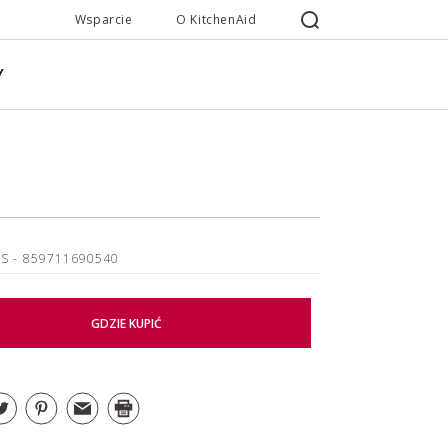
Wsparcie
O KitchenAid
Y
PS
- 859711690540
GDZIE KUPIĆ