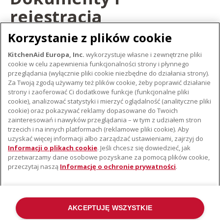
rejestracja
Korzystanie z plików cookie
ZAREJESTRUJ SWÓJ PRODUKT
KitchenAid Europa, Inc.
wykorzystuje własne i zewnętrzne pliki
cookie w celu zapewnienia funkcjonalności strony i płynnego
ZAREJESTRUJ PRODUKT
przeglądania (wyłącznie pliki cookie niezbędne do działania strony).
Za Twoją zgodą używamy też plików cookie, żeby poprawić działanie
strony i zaoferować Ci dodatkowe funkcje (funkcjonalne pliki
cookie), analizować statystyki i mierzyć oglądalność (analityczne pliki
cookie) oraz pokazywać reklamy dopasowane do Twoich
O KITCHENAID
zainteresowań i nawyków przeglądania – w tym z udziałem stron
trzecich i na innych platformach (reklamowe pliki cookie). Aby
Istota marki
uzyskać więcej informacji albo zarządzać ustawieniami, zajrzyj do
WSPARCIE
Historia marki
Informacji o plikach cookie
. Jeśli chcesz się dowiedzieć, jak
przetwarzamy dane osobowe pozyskane za pomocą plików cookie,
Gdzie kupić
Komunikaty prasowe
przeczytaj naszą
Informację o ochronie prywatności
.
Znajdź najbliższy serwis
ODR
Gwarancja i Dokumentacja
AKCEPTUJĘ WSZYSTKIE
©2022 Wszelkie prawa zastrzeżone. KitchenAid i konstrukcja miksera