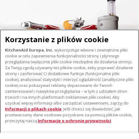
Korzystanie z plików cookie
KitchenAid Europa, Inc.
wykorzystuje własne i zewnętrzne pliki
cookie w celu zapewnienia funkcjonalności strony i płynnego
przeglądania (wyłącznie pliki cookie niezbędne do działania strony).
Za Twoją zgodą używamy też plików cookie, żeby poprawić działanie
strony i zaoferować Ci dodatkowe funkcje (funkcjonalne pliki
cookie), analizować statystyki i mierzyć oglądalność (analityczne pliki
cookie) oraz pokazywać reklamy dopasowane do Twoich
O KITCHENAID
zainteresowań i nawyków przeglądania – w tym z udziałem stron
trzecich i na innych platformach (reklamowe pliki cookie). Aby
Istota marki
uzyskać więcej informacji albo zarządzać ustawieniami, zajrzyj do
WSPARCIE
Historia marki
Informacji o plikach cookie
. Jeśli chcesz się dowiedzieć, jak
przetwarzamy dane osobowe pozyskane za pomocą plików cookie,
Gdzie kupić
Komunikaty prasowe
przeczytaj naszą
Informację o ochronie prywatności
.
Znajdź najbliższy serwis
ODR
Gwarancja i Dokumentacja