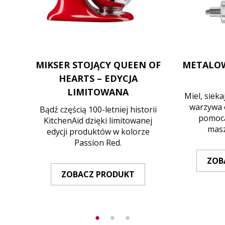
MIKSER STOJĄCY QUEEN OF
METALO
HEARTS – EDYCJA
LIMITOWANA
Miel, siekaj
warzywa 
Bądź częścią 100-letniej historii
pomocą
KitchenAid dzięki limitowanej
masz
edycji produktów w kolorze
Passion Red.
ZOB
ZOBACZ PRODUKT