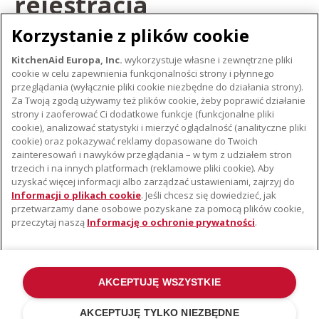
rejestracja
Korzystanie z plików cookie
ZAREJESTRUJ SWÓJ PRODUKT
KitchenAid Europa, Inc.
wykorzystuje własne i zewnętrzne pliki
cookie w celu zapewnienia funkcjonalności strony i płynnego
ZAREJESTRUJ PRODUKT
przeglądania (wyłącznie pliki cookie niezbędne do działania strony).
Za Twoją zgodą używamy też plików cookie, żeby poprawić działanie
strony i zaoferować Ci dodatkowe funkcje (funkcjonalne pliki
cookie), analizować statystyki i mierzyć oglądalność (analityczne pliki
cookie) oraz pokazywać reklamy dopasowane do Twoich
O KITCHENAID
zainteresowań i nawyków przeglądania – w tym z udziałem stron
trzecich i na innych platformach (reklamowe pliki cookie). Aby
Istota marki
uzyskać więcej informacji albo zarządzać ustawieniami, zajrzyj do
WSPARCIE
Historia marki
Informacji o plikach cookie
. Jeśli chcesz się dowiedzieć, jak
przetwarzamy dane osobowe pozyskane za pomocą plików cookie,
Gdzie kupić
Komunikaty prasowe
przeczytaj naszą
Informację o ochronie prywatności
.
Znajdź najbliższy serwis
ODR
Gwarancja i Dokumentacja
AKCEPTUJĘ WSZYSTKIE
©2022 Wszelkie prawa zastrzeżone. KitchenAid i konstrukcja miksera
stojącego stanowią znaki towarowe w USA i na całym świecie .
AKCEPTUJĘ TYLKO NIEZBĘDNE