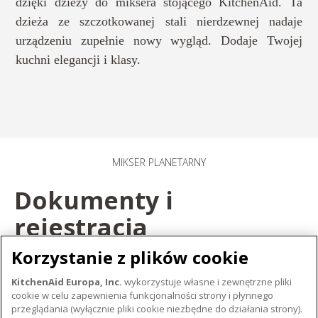
dzięki dzieży do miksera stojącego KitchenAid. Ta
dzieża ze szczotkowanej stali nierdzewnej nadaje
urządzeniu zupełnie nowy wygląd. Dodaje Twojej
kuchni elegancji i klasy.
MIKSER PLANETARNY​
Dokumenty i
rejestracja
Korzystanie z plików cookie
ZAREJESTRUJ SWÓJ PRODUKT
KitchenAid Europa, Inc.
wykorzystuje własne i zewnętrzne pliki
cookie w celu zapewnienia funkcjonalności strony i płynnego
ZAREJESTRUJ PRODUKT
przeglądania (wyłącznie pliki cookie niezbędne do działania strony).