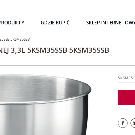
PRODUKTY
GDZIE KUPIĆ
SKLEP INTERNETOW
SM35SSB 5KSM35SSB
NEJ 3,3L 5KSM35SSB 5KSM35SSB
5KSM35