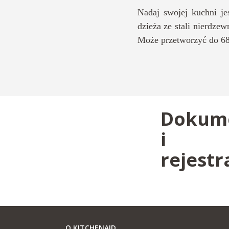
Nadaj swojej kuchni je
dzieża ze stali nierdze
Może przetworzyć do 680
Dokum
i
rejestr
O KITCHENAID