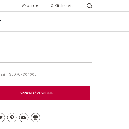
Wsparcie
O KitchenAid
Y
SSB
- 859704301005
SPRAWDŹ W SKLEPIE