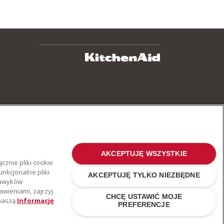
AKCEPTUJĘ WSZYSTKIE
cznie pliki cookie
nkcjonalne pliki
AKCEPTUJĘ TYLKO NIEZBĘDNE
 nawyków
awieniami, zajrzyj
CHCĘ USTAWIĆ MOJE
 naszą
Informację
PREFERENCJE