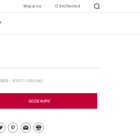
Wsparcie
O KitchenAid
Y
SBRB
- 859711690440
GDZIE KUPIĆ