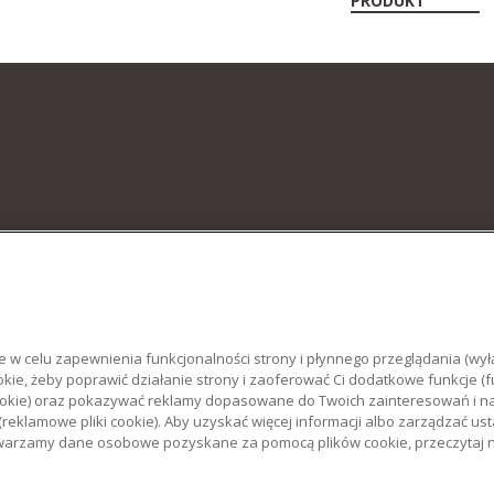
PRODUKT
e w celu zapewnienia funkcjonalności strony i płynnego przeglądania (wyłą
kie, żeby poprawić działanie strony i zaoferować Ci dodatkowe funkcje (fu
iki cookie) oraz pokazywać reklamy dopasowane do Twoich zainteresowań i
(reklamowe pliki cookie). Aby uzyskać więcej informacji albo zarządzać ust
rzetwarzamy dane osobowe pozyskane za pomocą plików cookie, przeczytaj