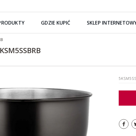
PRODUKTY
GDZIE KUPIĆ
SKLEP INTERNETOW
RB
 5KSM5SSBRB
5KSM5S