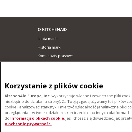
O KITCHENAID
Istota marki
Historia marki
Komunikaty prasowe
ODR
WSPARCIE
Korzystanie z plików cookie
Gdzie kupić
KitchenAid Europa, Inc.
wykorzystuje własne i zewnętrzne pliki cooki
Znajdź najbliższy serwis
niezbędne do działania strony). Za Twoją zgodą używamy też plików coo
Gwarancja i Dokumentacja
cookie), analizować statystyki i mierzyć oglądalność (analityczne pl
przeglądania – w tym z udziałem stron trzecich i na innych platformach 
do
Informacji o plikach cookie
. Jeśli chcesz się dowiedzieć, jak p
o ochronie prywatności
.