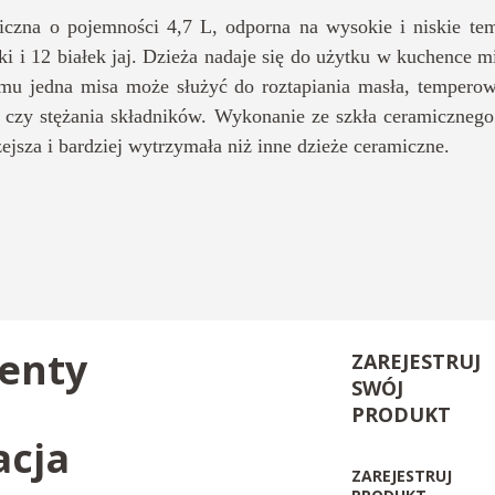
iczna o pojemności 4,7 L, odporna na wysokie i niskie te
i i 12 białek jaj. Dzieża nadaje się do użytku w kuchence mi
emu jedna misa może służyć do roztapiania masła, temperow
a czy stężania składników. Wykonanie ze szkła ceramiczne
lżejsza i bardziej wytrzymała niż inne dzieże ceramiczne.
enty
ZAREJESTRUJ
SWÓJ
PRODUKT
acja
ZAREJESTRUJ