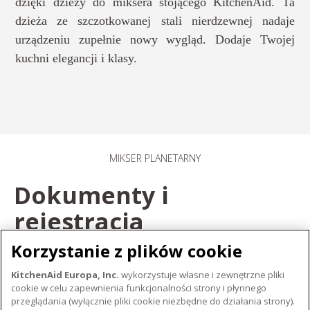
dzięki dzieży do miksera stojącego KitchenAid. Ta
dzieża ze szczotkowanej stali nierdzewnej nadaje
urządzeniu zupełnie nowy wygląd. Dodaje Twojej
kuchni elegancji i klasy.
MIKSER PLANETARNY​
Dokumenty i
rejestracja
Korzystanie z plików cookie
ZAREJESTRUJ SWÓJ PRODUKT
KitchenAid Europa, Inc.
wykorzystuje własne i zewnętrzne pliki
cookie w celu zapewnienia funkcjonalności strony i płynnego
ZAREJESTRUJ PRODUKT
przeglądania (wyłącznie pliki cookie niezbędne do działania strony).