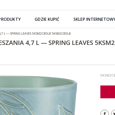
PRODUKTY
GDZIE KUPIĆ
SKLEP INTERNETOW
,7 L — SPRING LEAVES 5KSM2CB5LB 5KSM2CB5LB
SZANIA 4,7 L — SPRING LEAVES 5KSM
5KSM2C