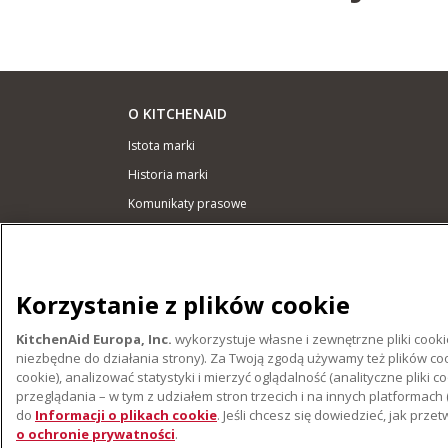
O KITCHENAID
Istota marki
Historia marki
Komunikaty prasowe
ODR
WSPARCIE
Korzystanie z plików cookie
Gdzie kupić
KitchenAid Europa, Inc.
wykorzystuje własne i zewnętrzne pliki cooki
Znajdź najbliższy serwis
niezbędne do działania strony). Za Twoją zgodą używamy też plików coo
Gwarancja i Dokumentacja
cookie), analizować statystyki i mierzyć oglądalność (analityczne pl
przeglądania – w tym z udziałem stron trzecich i na innych platformach 
do
Informacji o plikach cookie
. Jeśli chcesz się dowiedzieć, jak p
o ochronie prywatności
.