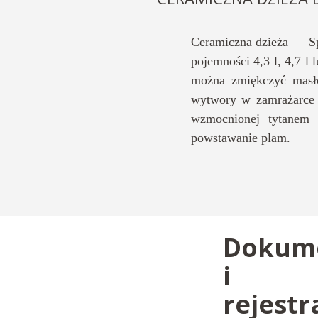
Ceramiczna dzieża — Sp
pojemności 4,3 l, 4,7 l 
można zmiękczyć masło
wytwory w zamrażarce w
wzmocnionej tytanem 
powstawanie plam.
Dokum
i
rejestr