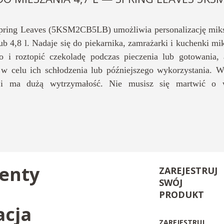
ring Leaves (5KSM2CB5LB) umożliwia personalizację mikse
lub 4,8 l. Nadaje się do piekarnika, zamrażarki i kuchenki m
 i roztopić czekoladę podczas pieczenia lub gotowania, 
 celu ich schłodzenia lub późniejszego wykorzystania. W
i ma dużą wytrzymałość. Nie musisz się martwić o w
enty
ZAREJESTRUJ
SWÓJ
PRODUKT
acja
ZAREJESTRUJ