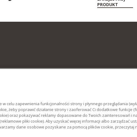
PRODUKT
e w celu zapewnienia funkcjonalności strony i płynnego przeglądania (wyłą
kie, żeby poprawić działanie strony i zaoferować Ci dodatkowe funkcje (fu
iki cookie) oraz pokazywać reklamy dopasowane do Twoich zainteresowań i
(reklamowe pliki cookie). Aby uzyskać więcej informacji albo zarządzać ust
rzetwarzamy dane osobowe pozyskane za pomocą plików cookie, przeczytaj