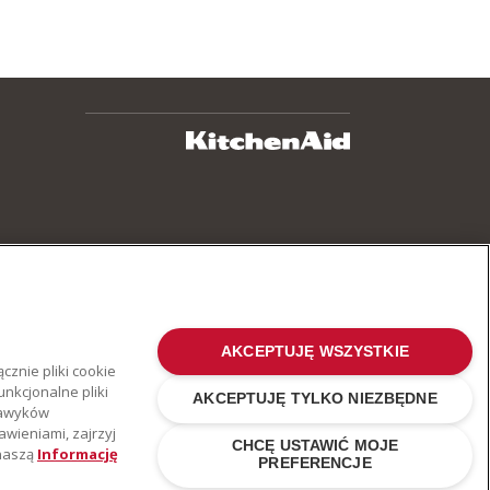
AKCEPTUJĘ WSZYSTKIE
cznie pliki cookie
nkcjonalne pliki
AKCEPTUJĘ TYLKO NIEZBĘDNE
 nawyków
awieniami, zajrzyj
CHCĘ USTAWIĆ MOJE
 naszą
Informację
PREFERENCJE