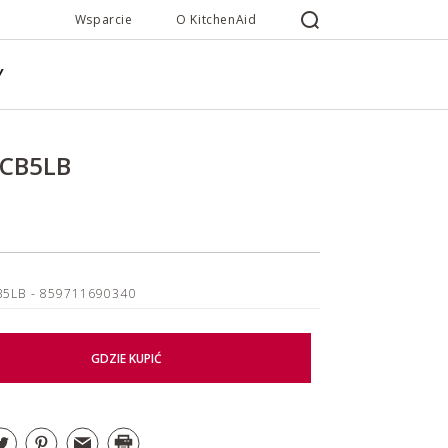
Wsparcie
O KitchenAid
Y
2CB5LB
B5LB
- 859711690340
GDZIE KUPIĆ