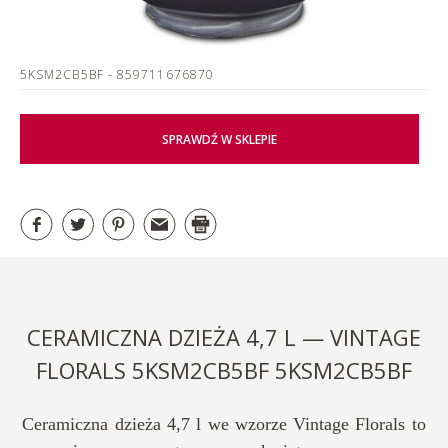
5KSM2CB5BF
- 859711676870
SPRAWDŹ W SKLEPIE
CERAMICZNA DZIEŻA 4,7 L — VINTAGE
FLORALS 5KSM2CB5BF 5KSM2CB5BF
Ceramiczna dzieża 4,7 l we wzorze Vintage Florals to