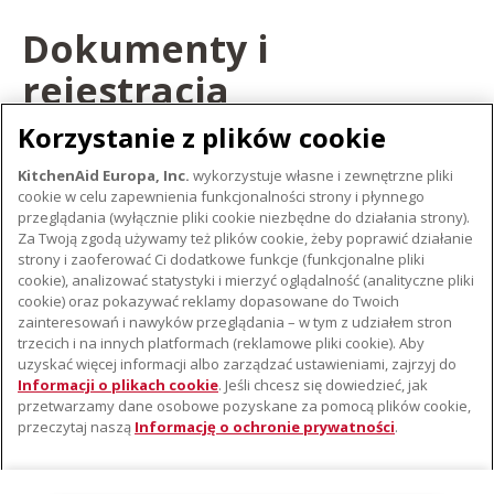
Dokumenty i
rejestracja
Korzystanie z plików cookie
ZAREJESTRUJ SWÓJ PRODUKT
KitchenAid Europa, Inc.
wykorzystuje własne i zewnętrzne pliki
cookie w celu zapewnienia funkcjonalności strony i płynnego
ZAREJESTRUJ PRODUKT
przeglądania (wyłącznie pliki cookie niezbędne do działania strony).
Za Twoją zgodą używamy też plików cookie, żeby poprawić działanie
strony i zaoferować Ci dodatkowe funkcje (funkcjonalne pliki
cookie), analizować statystyki i mierzyć oglądalność (analityczne pliki
cookie) oraz pokazywać reklamy dopasowane do Twoich
O KITCHENAID
zainteresowań i nawyków przeglądania – w tym z udziałem stron
trzecich i na innych platformach (reklamowe pliki cookie). Aby
Istota marki
uzyskać więcej informacji albo zarządzać ustawieniami, zajrzyj do
WSPARCIE
Historia marki
Informacji o plikach cookie
. Jeśli chcesz się dowiedzieć, jak
przetwarzamy dane osobowe pozyskane za pomocą plików cookie,
Gdzie kupić
Komunikaty prasowe
przeczytaj naszą
Informację o ochronie prywatności
.
Znajdź najbliższy serwis
ODR
Gwarancja i Dokumentacja