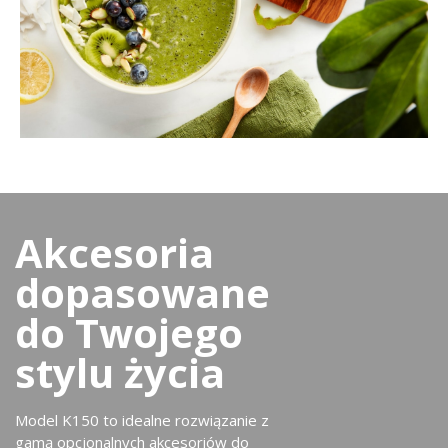
Akcesoria
dopasowane
do Twojego
stylu życia
Model K150 to idealne rozwiązanie z
gamą opcjonalnych akcesoriów do