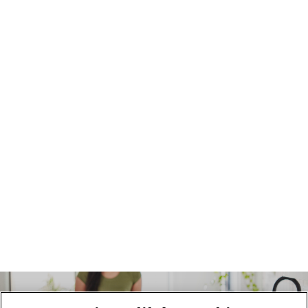
Blender do
kruszenia lodu,
dzięki któremu
przygotujesz
chłodne koktajle
Bez względu na to, czy Twoje ulubione smaki to miód i
banan, czy jarmuż i awokado, ten blender pozwoli Ci
udoskonalić Twój przepis. Pyszne koktajle o
wspaniałym smaku i konsystencji.