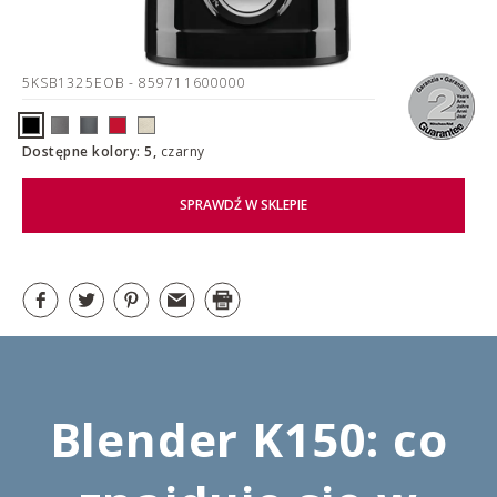
5KSB1325EOB
- 859711600000
Dostępne kolory: 5,
czarny
SPRAWDŹ W SKLEPIE
Blender K150: co