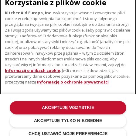
Korzystanie z plików cookie
KitchenAid Europa, Inc.
wykorzystuje własne i zewnętrzne pliki
cookie w celu zapewnienia funkcjonalności strony i płynnego
przeglądania (wyłącznie pliki cookie niezbędne do działania strony).
Za Twoją zgodą używamy też plików cookie, żeby poprawić działanie
strony i zaoferować Ci dodatkowe funkcje (funkcjonalne pliki
cookie), analizować statystyki i mierzyć oglądalność (analityczne pliki
cookie) oraz pokazywać reklamy dopasowane do Twoich
O KITCHENAID
zainteresowań i nawyków przeglądania – w tym z udziałem stron
trzecich i na innych platformach (reklamowe pliki cookie). Aby
Istota marki
uzyskać więcej informacji albo zarządzać ustawieniami, zajrzyj do
WSPARCIE
Historia marki
Informacji o plikach cookie
. Jeśli chcesz się dowiedzieć, jak
przetwarzamy dane osobowe pozyskane za pomocą plików cookie,
Gdzie kupić
Komunikaty prasowe
przeczytaj naszą
Informację o ochronie prywatności
.
Znajdź najbliższy serwis
ODR
Gwarancja i Dokumentacja
AKCEPTUJĘ WSZYSTKIE
©2022 Wszelkie prawa zastrzeżone. KitchenAid i konstrukcja miksera
stojącego stanowią znaki towarowe w USA i na całym świecie .
AKCEPTUJĘ TYLKO NIEZBĘDNE
Polityka Prywatności
.
Cookies
.
Inne kraje
CHCĘ USTAWIĆ MOJE PREFERENCJE