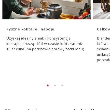
Pyszne koktajle i napoje
Całkow
Uzyskaj idealny smak i konsystencję
Blende
koktajlu, krusząc lód w czasie krótszym niż
która 
10 sekund (na podstawie połowy tacki lodu).
składni
unikną
porząd