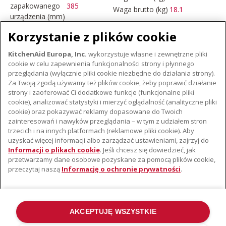
zapakowanego
385
Waga brutto (kg)
18.1
urządzenia (mm)
Korzystanie z plików cookie
KitchenAid Europa, Inc.
wykorzystuje własne i zewnętrzne pliki
cookie w celu zapewnienia funkcjonalności strony i płynnego
przeglądania (wyłącznie pliki cookie niezbędne do działania strony).
MAŁE URZĄDZENIA AGD
Za Twoją zgodą używamy też plików cookie, żeby poprawić działanie
strony i zaoferować Ci dodatkowe funkcje (funkcjonalne pliki
cookie), analizować statystyki i mierzyć oglądalność (analityczne pliki
cookie) oraz pokazywać reklamy dopasowane do Twoich
O KITCHENAID
zainteresowań i nawyków przeglądania – w tym z udziałem stron
trzecich i na innych platformach (reklamowe pliki cookie). Aby
Istota marki
uzyskać więcej informacji albo zarządzać ustawieniami, zajrzyj do
WSPARCIE
Historia marki
Informacji o plikach cookie
. Jeśli chcesz się dowiedzieć, jak
przetwarzamy dane osobowe pozyskane za pomocą plików cookie,
Gdzie kupić
Komunikaty prasowe
przeczytaj naszą
Informację o ochronie prywatności
.
Znajdź najbliższy serwis
ODR
Gwarancja i Dokumentacja
AKCEPTUJĘ WSZYSTKIE
©2022 Wszelkie prawa zastrzeżone. KitchenAid i konstrukcja miksera