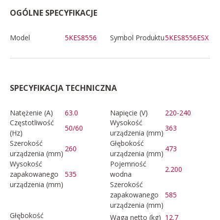
OGÓLNE SPECYFIKACJE
Model
5KES8556
Symbol Produktu
5KES8556ESX
SPECYFIKACJA TECHNICZNA
Natężenie (A)
63.0
Napięcie (V)
220-240
Częstotliwość
Wysokość
50/60
363
(Hz)
urządzenia (mm)
Szerokość
Głębokość
260
473
urządzenia (mm)
urządzenia (mm)
Wysokość
Pojemność
2.200
zapakowanego
535
wodna
urządzenia (mm)
Szerokość
zapakowanego
585
urządzenia (mm)
Głębokość
Waga netto (kg)
12.7