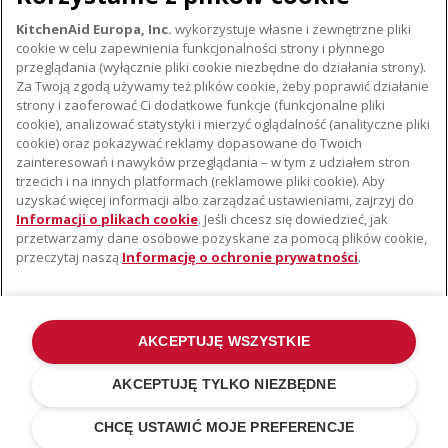
KitchenAid Europa, Inc.
wykorzystuje własne i zewnętrzne pliki
cookie w celu zapewnienia funkcjonalności strony i płynnego
przeglądania (wyłącznie pliki cookie niezbędne do działania strony).
MAŁE URZĄDZENIA AGD
Za Twoją zgodą używamy też plików cookie, żeby poprawić działanie
strony i zaoferować Ci dodatkowe funkcje (funkcjonalne pliki
cookie), analizować statystyki i mierzyć oglądalność (analityczne pliki
cookie) oraz pokazywać reklamy dopasowane do Twoich
O KITCHENAID
zainteresowań i nawyków przeglądania – w tym z udziałem stron
trzecich i na innych platformach (reklamowe pliki cookie). Aby
Istota marki
uzyskać więcej informacji albo zarządzać ustawieniami, zajrzyj do
WSPARCIE
Historia marki
Informacji o plikach cookie
. Jeśli chcesz się dowiedzieć, jak
przetwarzamy dane osobowe pozyskane za pomocą plików cookie,
Gdzie kupić
Komunikaty prasowe
przeczytaj naszą
Informację o ochronie prywatności
.
Znajdź najbliższy serwis
ODR
Gwarancja i Dokumentacja
AKCEPTUJĘ WSZYSTKIE
©2022 Wszelkie prawa zastrzeżone. KitchenAid i konstrukcja miksera
stojącego stanowią znaki towarowe w USA i na całym świecie .
AKCEPTUJĘ TYLKO NIEZBĘDNE
Polityka Prywatności
.
Cookies
.
Inne kraje
CHCĘ USTAWIĆ MOJE PREFERENCJE