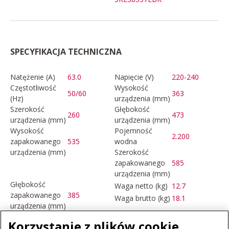
SPECYFIKACJA TECHNICZNA
Natężenie (A)
63.0
Napięcie (V)
220-240
Częstotliwość
Wysokość
50/60
363
(Hz)
urządzenia (mm)
Szerokość
Głębokość
260
473
urządzenia (mm)
urządzenia (mm)
Wysokość
Pojemność
2.200
zapakowanego
535
wodna
urządzenia (mm)
Szerokość
zapakowanego
585
urządzenia (mm)
Głębokość
Waga netto (kg)
12.7
zapakowanego
385
Waga brutto (kg)
18.1
urządzenia (mm)
Korzystanie z plików cookie