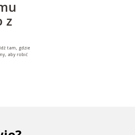
emu
 z
Idź tam, gdzie
ny, aby robić
wie?