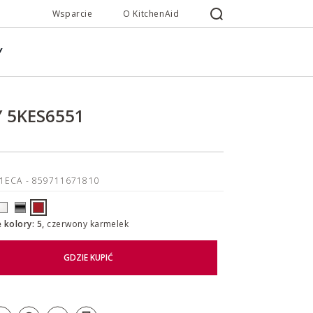
Wsparcie
O KitchenAid
Y
 5KES6551
51ECA
- 859711671810
 kolory: 5,
czerwony karmelek
GDZIE KUPIĆ