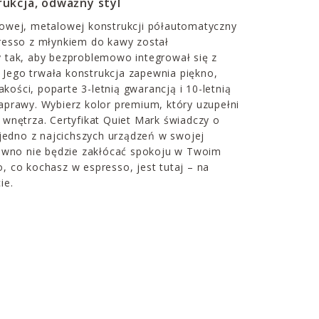
ukcja, odważny styl
owej, metalowej konstrukcji półautomatyczny
resso z młynkiem do kawy został
 tak, aby bezproblemowo integrował się z
ego trwała konstrukcja zapewnia piękno,
jakości, poparte 3-letnią gwarancją i 10-letnią
aprawy. Wybierz kolor premium, który uzupełni
wnętrza. Certyfikat Quiet Mark świadczy o
 jedno z najcichszych urządzeń w swojej
pewno nie będzie zakłócać spokoju w Twoim
, co kochasz w espresso, jest tutaj – na
ie.