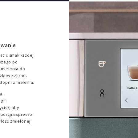
owanie
acić smak każdej
bszego po
zmielenia do
ożkowe żarno.
topni zmielenia.
a.
gii
cisk, aby
 porcji espresso.
ilość zmielonej