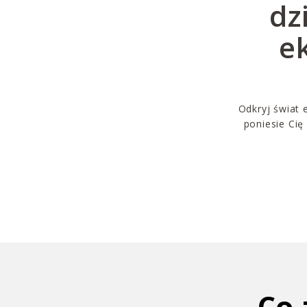
dz
e
Odkryj świat 
poniesie Cię
Co 