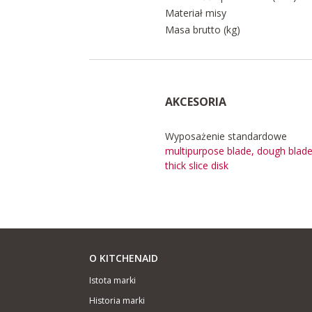
Materiał misy
Masa brutto (kg)
AKCESORIA
Wyposażenie standardowe
multipurpose blade, dough blade
thick slice disk
O KITCHENAID
Istota marki
Historia marki