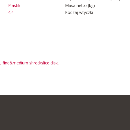
Plastik
Masa netto (kg)
4.4
Rodzaj wtyczki
, fine&medium shred/slice disk,