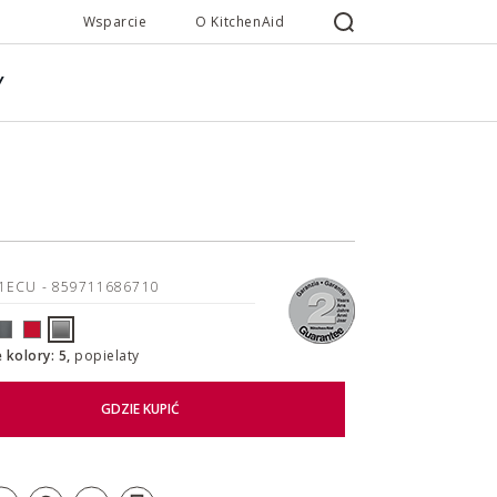
Wsparcie
O KitchenAid
Y
21ECU
- 859711686710
 kolory: 5,
popielaty
GDZIE KUPIĆ