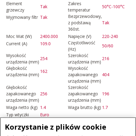
Element
Zakres
Tak
50°C-100°C
grzewczy
temperatur
Bezprzewodowy,
Wyjmowany filtr
Tak
z podstawą
Tak
360st.
Moc Wat (W)
2400.000
Napięcie (V)
220-240
Częstotliwość
Current (A)
109.0
50/60
(Hz)
Wysokość
Szerokość
254
216
urządzenia (mm)
urządzenia (mm)
Głębokość
Wysokość
162
urządzenia (mm)
zapakowanego
404
urządzenia (mm)
Głębokość
Szerokość
zapakowanego
256
zapakowanego
196
urządzenia (mm)
urządzenia (mm)
Waga netto (kg)
1.4
Waga brutto (kg)
1.7
Typ wtyczki
Euro
Korzystanie z plików cookie