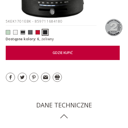
5KEK1701EBK
- 859711684180
Dostępne kolory: 6,
żeliwny
GDZIE KUPIĆ
DANE TECHNICZNE