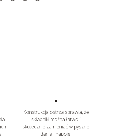
i
Konstrukcja ostrza sprawia, że
nia
składniki można łatwo i
iem.
skutecznie zamieniać w pyszne
aj
dania i napoje.