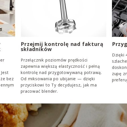
w
Przejmij kontrolę nad fakturą
Przyg
k
składników
Dzięki 
der
Przełącznik poziomów prędkości
szlache
zapewnia większą elastyczność i pełną
doskona
Jest
kontrolę nad przygotowywaną potrawą.
zupę z
 że bez
Od miksowania po ubijanie — dzięki
preferu
chennym
przyciskowi to Ty decydujesz, jak ma
pracować blender.