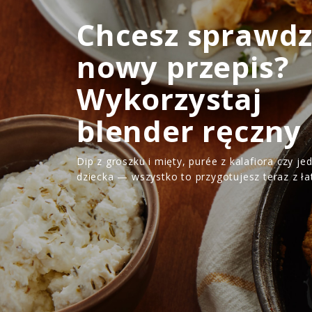
Chcesz sprawdz
nowy przepis?
Wykorzystaj
blender ręczny
Dip z groszku i mięty, purée z kalafiora czy je
dziecka — wszystko to przygotujesz teraz z ła