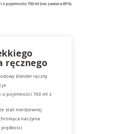
ch o pojemności 700 ml (nie zawiera BPA)
ekkiego
a ręcznego
wodowy blender ręczny
cja
ra o pojemności 700 ml z
ze stali nierdzewnej
chroniąca naczynia
 prędkości