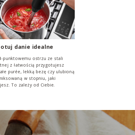
otuj danie idealne
4-punktowemu ostrzu ze stali
tnej z łatwością przygotujesz
łe purée, lekką bezę czy ulubioną
miksowaną w stopniu, jaki
jesz. To zależy od Ciebie.