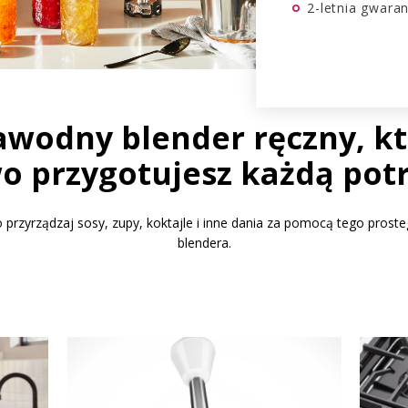
2-letnia gwara
awodny blender ręczny, k
wo przygotujesz każdą pot
o przyrządzaj sosy, zupy, koktajle i inne dania za pomocą tego prost
blendera.