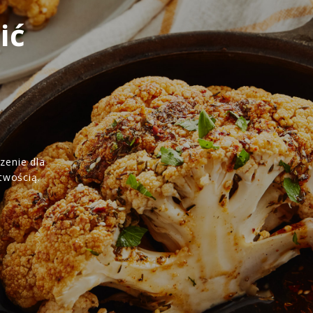
ić
dzenie dla
twością.