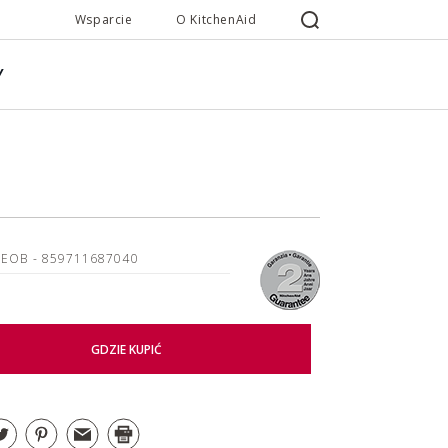
Wsparcie
O KitchenAid
Y
3EOB
- 859711687040
GDZIE KUPIĆ