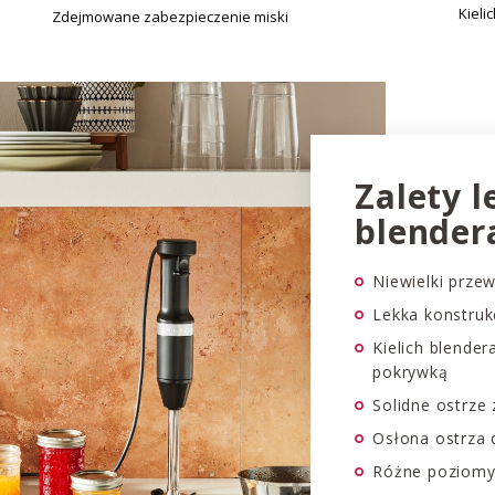
Kieli
Zdejmowane zabezpieczenie miski
Zalety l
blender
Niewielki prze
Lekka konstruk
Kielich blende
pokrywką
Solidne ostrze 
Osłona ostrza 
Różne poziomy