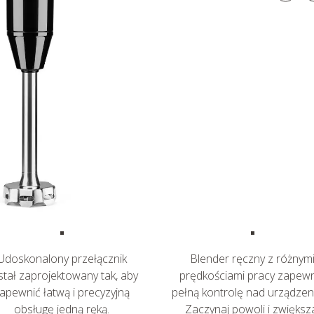
Udoskonalony przełącznik
Blender ręczny z różnym
stał zaprojektowany tak, aby
prędkościami pracy zapew
apewnić łatwą i precyzyjną
pełną kontrolę nad urządzen
obsługę jedną ręką.
Zaczynaj powoli i zwiększ