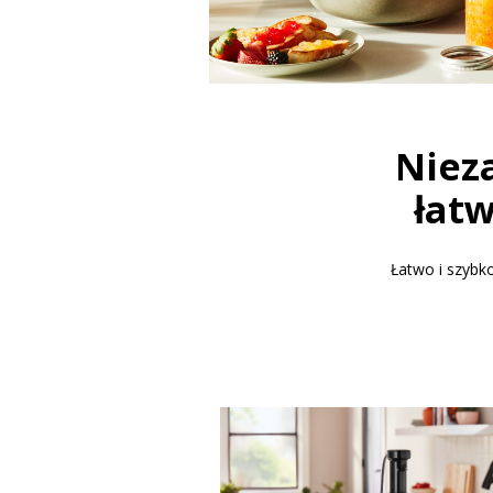
Niez
łat
Łatwo i szybk