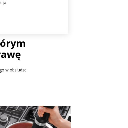
ncja
tórym
rawę
ego w obsłudze