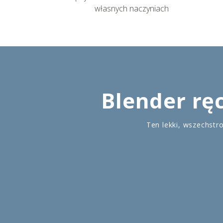
własnych naczyniach
Blender ręc
Ten lekki, wszechstr