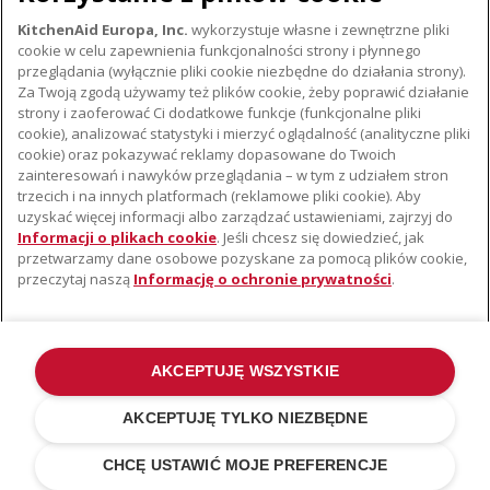
Pobierz
KitchenAid Europa, Inc.
wykorzystuje własne i zewnętrzne pliki
cookie w celu zapewnienia funkcjonalności strony i płynnego
przeglądania (wyłącznie pliki cookie niezbędne do działania strony).
Za Twoją zgodą używamy też plików cookie, żeby poprawić działanie
strony i zaoferować Ci dodatkowe funkcje (funkcjonalne pliki
cookie), analizować statystyki i mierzyć oglądalność (analityczne pliki
cookie) oraz pokazywać reklamy dopasowane do Twoich
O KITCHENAID
zainteresowań i nawyków przeglądania – w tym z udziałem stron
trzecich i na innych platformach (reklamowe pliki cookie). Aby
Istota marki
uzyskać więcej informacji albo zarządzać ustawieniami, zajrzyj do
WSPARCIE
Historia marki
Informacji o plikach cookie
. Jeśli chcesz się dowiedzieć, jak
przetwarzamy dane osobowe pozyskane za pomocą plików cookie,
Gdzie kupić
Komunikaty prasowe
przeczytaj naszą
Informację o ochronie prywatności
.
Znajdź najbliższy serwis
ODR
Gwarancja i Dokumentacja
AKCEPTUJĘ WSZYSTKIE
©2022 Wszelkie prawa zastrzeżone. KitchenAid i konstrukcja miksera
stojącego stanowią znaki towarowe w USA i na całym świecie .
AKCEPTUJĘ TYLKO NIEZBĘDNE
Polityka Prywatności
.
Cookies
.
Inne kraje
CHCĘ USTAWIĆ MOJE PREFERENCJE