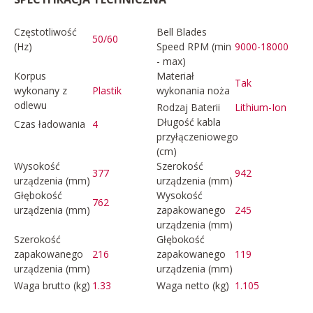
Częstotliwość
Bell Blades
50/60
(Hz)
Speed RPM (min
9000-18000
- max)
Korpus
Materiał
Tak
wykonany z
Plastik
wykonania noża
odlewu
Rodzaj Baterii
Lithium-Ion
Długość kabla
Czas ładowania
4
przyłączeniowego
(cm)
Wysokość
Szerokość
377
942
urządzenia (mm)
urządzenia (mm)
Głębokość
Wysokość
762
urządzenia (mm)
zapakowanego
245
urządzenia (mm)
Szerokość
Głębokość
zapakowanego
216
zapakowanego
119
urządzenia (mm)
urządzenia (mm)
Waga brutto (kg)
1.33
Waga netto (kg)
1.105